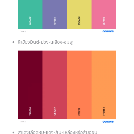
สีเขียวมิ้นต์-ม่วง-เหลือง-ชมพู
สีแดงเลือดหมู-แดง-ส้ม-เหลืองหรือส้มอ่อน