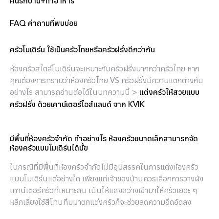
คนรักบ้าน+ทำอาหาร
FAQ คำถามที่พบบ่อย
ครัวโมเดิร์น ใช้เป็นครัวไทยหรือครัวฝรั่งดีกว่ากัน
ห้องครัวสไตล์โมเดิร์นจะเหมาะกับครัวฝรั่งมากกว่าครัวไทย หาก
คุณต้องการทราบว่าห้องครัวไทย VS ครัวฝรั่งมีความแตกต่างกัน
อย่างไร สามารถอ่านต่อได้ในบทความนี้ >
แต่งครัวให้สวยแบบ
ครัวฝรั่ง ด้วยเคาน์เตอร์ไอส์แลนด์ จาก KVIK
มีพื้นที่ห้องครัวจำกัด ทำอย่างไร ห้องครัวขนาดเล็กสามารถจัด
ห้องครัวแบบโมเดิร์นได้มั้ย
ในกรณีที่มีพื้นที่ห้องครัวจำกัดไม่มีอุปสรรคในการแต่งห้องครัว
แบบโมเดิร์นแต่อย่างใด เพียงแต่เจ้าของบ้านควรเลือกการวางผัง
เคาน์เตอร์ครัวที่เหมาะสม เน้นให้แสงสว่างเข้ามาให้ครัวเยอะ ๆ
หลีกเลี่ยงใช้สีโทนทึบมาตกแต่งครัวก็จะช่วยลดความอึดอัดลง