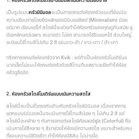
1. ห้องครัวสไตล์โมเดิร์น-มินิมอลที่เน้นความเรียบง่าย
เป็นรูปแบบ
จะเป็นการตกแต่งห้องครัวแบบที่ขับเน้น
ครัวมินิมอล
ความเรียบง่ายโดยยึดหลักของมินิมอลลิสต์ (Minimalism) น้อย
แต่มาก เรียบแต่โก้ สไตล์นี้จะช่วยทำให้ห้องครัวของคุณดูทันสมัย ดู
มีเอกลักษณ์เฉพาะ สะอาดตา ไม่รก สามารถใช้รับแขกได้ ส่วนใหญ่
จะนิยมใช้โทนสีไม่เกิน 2 สี เช่นขาว-ดำ / ขาว-เทา / ดำ-เทา
ทริคการตกแต่งห้องครัวจาก Kvik : แต่ถ้าเป็นห้องครัวโมเดิร์นข
นาดเล็กไม่แนะให้ตกแต่งครัวด้วยสีโทนทึบเพราะจะยิ่งทำให้ห้อง
ครัวดูอึดอัด
2. ห้องครัวสไตล์โมเดิร์นแบบเน้นความสดใส
สไตล์นี้จะเป็นขั้วตรงกันข้ามกับครัวสไตล์มินิมอล เนื่องจากการ
แตกแบบมินิมอลนั้นจะเน้นการใช้โทนสีน้อย ๆ ไม่เกิน 2 สี แต่
สไตล์นี้จะคล้าย ๆ กับการตกแต่งสไตล์คัลเลอร์ฟูล (Colorful) คือ
เน้นการใช้สีหลาย ๆ สีมาช่วยให้ห้องมีความสดใส เหมาะสำหรับคน
ที่ชอบความมีชีวิตชีวา ทำให้ห้องมีสีสัน ไม่น่าเบื่อ