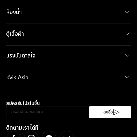
รุ่นชุดครัว
ผลิตภัณฑ์ภายในห้องครัว
ห้องน้ำ
รุ่นเฟอร์นิเจอร์ห้องน้ำ
ผลิตภัณฑ์ภายในห้องน้ำ
ตู้เสื้อผ้า
ผลิตภัณฑ์ภายในห้องน้ำ
ผลิตภัณฑ์ภายในตู้เสื้อผ้า
แรงบันดาลใจ
ข่าวสาร
ข้อเสนอปัจจุบัน
Kvik Asia
เกี่ยวกับ Kvik Asia
XXL
สมัครรับโปรโมชั่น
ความยั่งยืน
SociableKitchen®
ลงชื่อ
ติดตามเราได้ที่