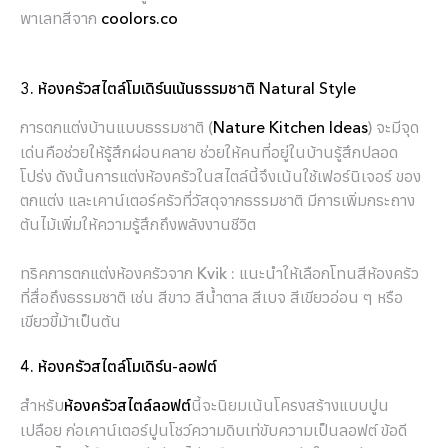
พาเลทสีจาก
coolors.co
3. ห้องครัวสไตล์โมเดิร์นเน้นธรรมชาติ Natural Style
การตกแต่งบ้านแบบธรรมชาติ (
) จะมีจุด
Nature Kitchen Ideas
เด่นคือช่วยให้รู้สึกผ่อนคลาย ช่วยให้คนที่อยู่ในบ้านรู้สึกปลอด
โปร่ง ดังนั้นการแต่งห้องครัวในสไตล์นี้จึงเน้นใช้เฟอร์นิเจอร์ ของ
ตกแต่ง และเคาน์เตอร์ครัวที่วัสดุจากธรรมชาติ มีการเพิ่มกระถาง
ต้นไม้เพิ่มให้ความรู้สึกถึงพลังงานชีวิต
ทริคการตกแต่งห้องครัวจาก Kvik : แนะนำให้เลือกโทนสีห้องครัว
ที่สื่อถึงธรรมชาติ เช่น สีขาว สีน้ำตาล สีเบจ สีเขียวอ่อน ๆ หรือ
เขียวขี้ม้าเป็นต้น
4. ห้องครัวสไตล์โมเดิร์น-ลอฟต์
สำหรับ
นี้จะนิยมเน้นโครงสร้างแบบปูน
ห้องครัวสไตล์ลอฟต์
เปลือย ก่อเคาน์เตอร์ปูนโชว์ความดิบเท่ขับความเป็นลอฟต์ ข้อดี