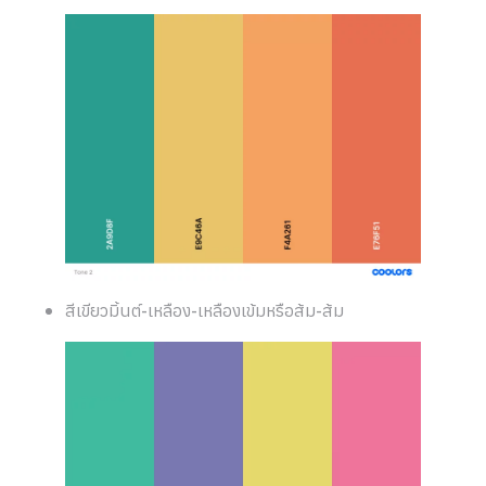
สีเขียวมิ้นต์-เหลือง-เหลืองเข้มหรือส้ม-ส้ม