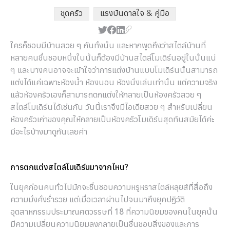
ชุดครัว
,
แรงบันดาลใจ & คู่มือ
ใครก็ชอบมีบ้านสวย ๆ กันทั้งนั้น และหากพูดถึงว่าสไตล์บ้านที่
หลายคนชื่นชอบหนึ่งในนั้นก็ต้องมีบ้านสไตล์โมเดิร์นอยู่ในนั้นแน่
ๆ และบางคนอาจจะเข้าใจว่าการแต่งบ้านแบบโมเดิร์นนั้นสามารถ
แต่งได้แค่เฉพาะห้องน้ำ ห้องนอน ห้องนั่งเล่นเท่านั้น แต่ความจริง
แล้วห้องครัวเองก็สามารถตกแต่งให้กลายเป็นห้องครัวสวย ๆ
สไตล์โมเดิร์นได้เช่นกัน วันนี้เราจึงมีไอเดียสวย ๆ สำหรับเปลี่ยน
ห้องครัวเก่าของคุณให้กลายเป็นห้องครัวโมเดิร์นสุดทันสมัยได้ค่ะ
มีอะไรบ้างมาดูกันเลยค่า
การตกแต่งสไตล์โมเดิร์นมาจากไหน?
ในยุคก่อนคนทั่วไปมักจะชื่นชอบความหรูหราสไตล์หลุยส์ที่สื่อถึง
ความมั่งคั่งร่ำรวย แต่เมื่อเวลาผ่านไปจนมาถึงยุคปฏิวัติ
อุตสาหกรรมประมาณศตวรรษที่ 18 ที่ความนิยมของคนในยุคนั้น
มีความเปลี่ยนความนิยมลงกลายเป็นชื่นชอบสิ่งของและการ