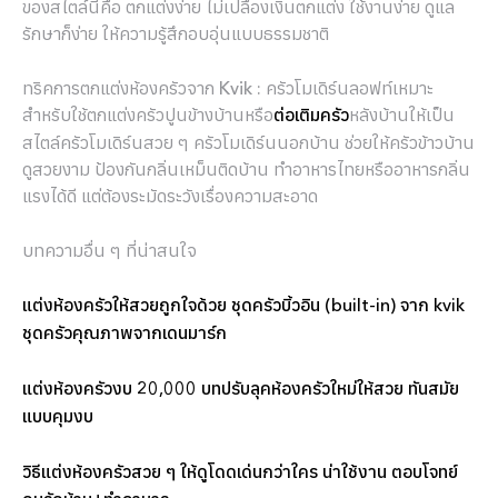
ของสไตล์นี้คือ ตกแต่งง่าย ไม่เปลืองเงินตกแต่ง ใช้งานง่าย ดูแล
รักษาก็ง่าย ให้ความรู้สึกอบอุ่นแบบธรรมชาติ
ทริคการตกแต่งห้องครัวจาก Kvik : ครัวโมเดิร์นลอฟท์เหมาะ
สำหรับใช้ตกแต่งครัวปูนข้างบ้านหรือ
หลังบ้านให้เป็น
ต่อเติมครัว
สไตล์ครัวโมเดิร์นสวย ๆ ครัวโมเดิร์นนอกบ้าน ช่วยให้ครัวข้าวบ้าน
ดูสวยงาม ป้องกันกลิ่นเหม็นติดบ้าน ทำอาหารไทยหรืออาหารกลิ่น
แรงได้ดี แต่ต้องระมัดระวังเรื่องความสะอาด
บทความอื่น ๆ ที่น่าสนใจ
แต่งห้องครัวให้สวยถูกใจด้วย ชุดครัวบิ้วอิน (built-in) จาก kvik
ชุดครัวคุณภาพจากเดนมาร์ก
แต่งห้องครัวงบ 20,000 บทปรับลุคห้องครัวใหม่ให้สวย ทันสมัย
แบบคุมงบ
วิธีแต่งห้องครัวสวย ๆ ให้ดูโดดเด่นกว่าใคร น่าใช้งาน ตอบโจทย์