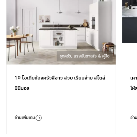
ชุดครัว
,
แรงบันดาลใจ & คู่มือ
10 ไอเดียห้องครัวสีขาว สวย เรียบง่าย สไตล์
เคา
มินิมอล
ให้
อ่านเพิ่มเติม
อ่าน