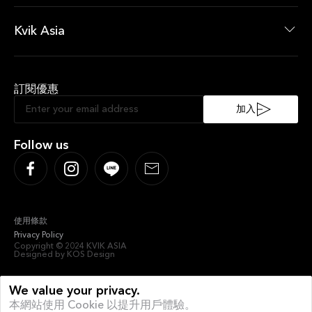
最新消息
即時優惠
Kvik Asia
About Kvik Asia
XXL
訂閱優惠
Sustainable Kitchen
Sociable Kitchen
加入
Follow us
使用條款
Privacy Policy
Copyright © 2024 KVIK ASIA
Designed by KOS Design
We value your privacy.
本網站使用 Cookie 以提升用戶體驗。