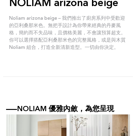
NOLIAM arizona beige
Noliam arizona beige – 我們推出了廚房系列中受歡迎
的亞利桑那米色。無把手設計為你帶來經典的丹麥風
格，簡約而不失品味，且價格美麗，不會讓預算超支。
你可以選擇搭配亞利桑那米色的完整風格，或是與木質
Noliam 組合，打造全新清新造型。一切由你決定。
NOLIAM 優雅內斂，為您呈現