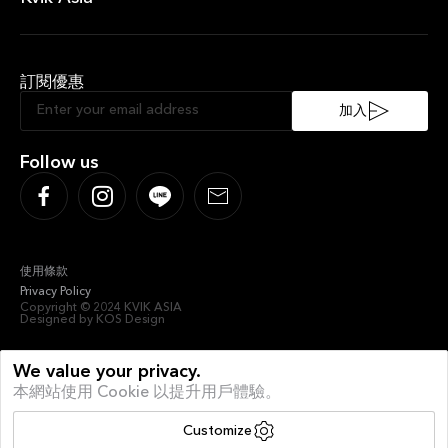
About Kvik Asia
XXL
訂閱優惠
Sustainable Kitchen
Sociable Kitchen
加入
Follow us
使用條款
Privacy Policy
Copyright © 2024 KVIK ASIA
Designed by KOS Design
We value your privacy.
本網站使用 Cookie 以提升用戶體驗。
Customize