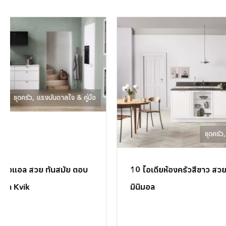
ชุดครัว
,
แรงบันดาลใจ & คู่มือ
10 ไอเดียห้องครัวสีขาว สวย เรียบง่าย สไตล์
เคา
มินิมอล
ให้