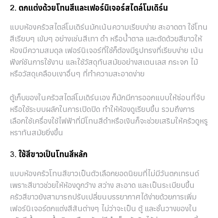
2. ตกแต่งด้วยโทนสีและเฟอร์นิเจอร์สไตล์โมเดิร์น
แบบห้องครัวสไตล์โมเดิร์นมักเน้นความเรียบง่าย สะอาดตา ใช้โทน
สีเรียบๆ เข้มๆ อย่างเช่นสีเทา ดำ หรือน้ำตาล และตัดด้วยสีขาวให้
ห้องมีความสมดุล เฟอร์นิเจอร์ที่ใช้ก็ต้องมีรูปทรงที่เรียบง่าย เน้น
ฟังก์ชันการใช้งาน และใช้วัสดุทันสมัยอย่างสเตนเลส กระจก ไม้
หรือวัสดุเคลือบเงาอื่นๆ ที่ทำความสะอาดง่าย
ตู้เก็บของในครัวสไตล์โมเดิร์นเอง ก็มักมีการออกแบบให้ซ่อนที่จับ
หรือใช้ระบบผลักในการเปิดปิด ทำให้ห้องดูเรียบขึ้น รวมถึงการ
เลือกใช้เครื่องใช้ไฟฟ้าที่มีโทนสีดำหรือเงินก็จะช่วยเสริมให้ครัวดูหรู
หราทันสมัยยิ่งขึ้น
3. ใช้สีขาวเป็นโทนสีหลัก
แบบห้องครัวโทนสีขาวเป็นตัวเลือกยอดนิยมที่ไม่มีวันตกเทรนด์
เพราะสีขาวช่วยให้ห้องดูกว้าง สว่าง สะอาด และเป็นระเบียบขึ้น
ครัวสีขาวยังสามารถปรับเปลี่ยนบรรยากาศได้ง่ายด้วยการเพิ่ม
เฟอร์นิเจอร์ตกแต่งสีสันต่างๆ ไม่ว่าจะเป็น ตู้ และชั้นวางของใน