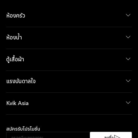
ห้องครัว
รุ่นชุดครัว
ผลิตภัณฑ์ภายในห้องครัว
ห้องน้ำ
รุ่นเฟอร์นิเจอร์ห้องน้ำ
ผลิตภัณฑ์ภายในห้องน้ำ
ตู้เสื้อผ้า
ผลิตภัณฑ์ภายในห้องน้ำ
ผลิตภัณฑ์ภายในตู้เสื้อผ้า
แรงบันดาลใจ
ข่าวสาร
ข้อเสนอปัจจุบัน
Kvik Asia
เกี่ยวกับ Kvik Asia
XXL
สมัครรับโปรโมชั่น
ความยั่งยืน
SociableKitchen®