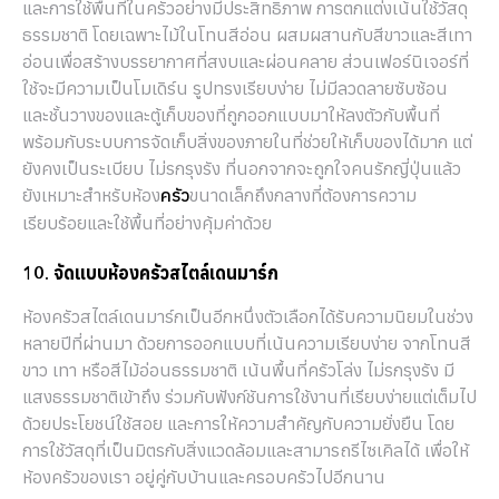
และการใช้พื้นที่ในครัวอย่างมีประสิทธิภาพ การตกแต่งเน้นใช้วัสดุ
ธรรมชาติ โดยเฉพาะไม้ในโทนสีอ่อน ผสมผสานกับสีขาวและสีเทา
อ่อนเพื่อสร้างบรรยากาศที่สงบและผ่อนคลาย ส่วนเฟอร์นิเจอร์ที่
ใช้จะมีความเป็นโมเดิร์น รูปทรงเรียบง่าย ไม่มีลวดลายซับซ้อน
และชั้นวางของและตู้เก็บของที่ถูกออกแบบมาให้ลงตัวกับพื้นที่
พร้อมกับระบบการจัดเก็บสิ่งของภายในที่ช่วยให้เก็บของได้มาก แต่
ยังคงเป็นระเบียบ ไม่รกรุงรัง ที่นอกจากจะถูกใจคนรักญี่ปุ่นแล้ว
ยังเหมาะสำหรับห้อง
ขนาดเล็กถึงกลางที่ต้องการความ
ครัว
เรียบร้อยและใช้พื้นที่อย่างคุ้มค่าด้วย
10. จัดแบบห้องครัวสไตล์เดนมาร์ก
ห้องครัวสไตล์เดนมาร์กเป็นอีกหนึ่งตัวเลือกได้รับความนิยมในช่วง
หลายปีที่ผ่านมา ด้วยการออกแบบที่เน้นความเรียบง่าย จากโทนสี
ขาว เทา หรือสีไม้อ่อนธรรมชาติ เน้นพื้นที่ครัวโล่ง ไม่รกรุงรัง มี
แสงธรรมชาติเข้าถึง ร่วมกับฟังก์ชันการใช้งานที่เรียบง่ายแต่เต็มไป
ด้วยประโยชน์ใช้สอย และการให้ความสำคัญกับความยั่งยืน โดย
การใช้วัสดุที่เป็นมิตรกับสิ่งแวดล้อมและสามารถรีไซเคิลได้ เพื่อให้
ห้องครัวของเรา อยู่คู่กับบ้านและครอบครัวไปอีกนาน