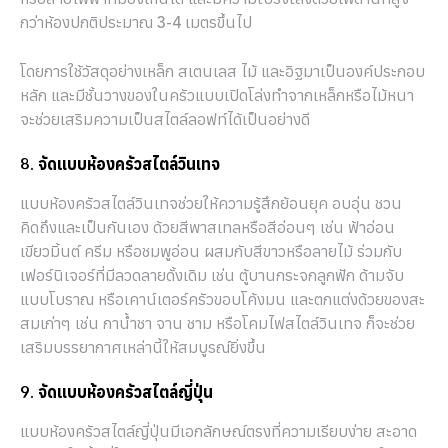
กว่าห้องปกติประมาณ 3-4 เมตรขึ้นไป
โดยการใช้วัสดุอย่างเหล็ก สเตนเลส ไม้ และอิฐมาเป็นองค์ประกอบ
หลัก และมีชั้นวางของในครัวแบบเปิดโล่งทำจากเหล็กหรือไม้หนา
จะช่วยเสริมความเป็นสไตล์ลอฟท์ได้เป็นอย่างดี
8. จัดแบบห้องครัวสไตล์วินเทจ
แบบห้องครัวสไตล์วินเทจช่วยให้ความรู้สึกย้อนยุค อบอุ่น ชวน
คิดถึงและเป็นกันเอง ด้วยสีพาสเทลหรือสีอ่อนๆ เช่น ฟ้าอ่อน
เขียวมิ้นต์ ครีม หรือชมพูอ่อน ผสมกับสีขาวหรือลายไม้ ร่วมกับ
เฟอร์นิเจอร์ที่มีลวดลายดั้งเดิม เช่น ตู้บานกระจกลูกฟัก ด้ามจับ
แบบโบราณ หรือเคาน์เตอร์ครัวขอบโค้งมน และตกแต่งด้วยของสะ
สมเก่าๆ เช่น กาน้ำชา จาน ชาม หรือโคมไฟสไตล์วินเทจ ก็จะช่วย
เสริมบรรยากาศเหล่านี้ให้สมบูรณ์ยิ่งขึ้น
9. จัดแบบห้องครัวสไตล์ญี่ปุ่น
แบบห้องครัวสไตล์ญี่ปุ่นมีเอกลักษณ์ตรงที่ความเรียบง่าย สะอาด