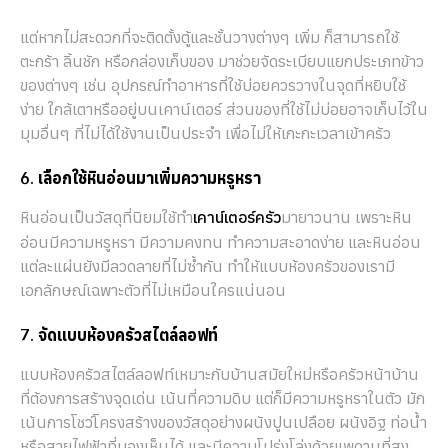
แต่หากไม่สะดวกที่จะติดตั้งตู้และชั้นวางต่างๆ เพิ่ม ก็สามารถใช้
ตะกร้า ลิ้นชัก หรือกล่องเก็บของ มาช่วยจัดระเบียบแยกประเภทข้าว
ของต่างๆ เช่น อุปกรณ์ทำอาหารที่ใช้บ่อยควรวางในจุดที่หยิบใช้
ง่าย ใกล้เตาหรืออยู่บนเคาน์เตอร์ ส่วนของที่ใช้ไม่บ่อยอาจเก็บไว้ใน
มุมอื่นๆ ที่ไม่ได้ใช้งานเป็นประจำ เพื่อไม่ให้เกะกะเวลาเข้าครัว
6. เลือกใช้หินอ่อนมาเพิ่มความหรูหรา
หินอ่อนเป็นวัสดุที่นิยมใช้ทำ
มายาวนาน เพราะหิน
เคาน์เตอร์ครัว
อ่อนมีความหรูหรา มีความคงทน ทำความสะอาดง่าย และหินอ่อน
แต่ละแผ่นยังมีลวดลายที่ไม่ซ้ำกัน ทำให้แบบห้องครัวของเรามี
เอกลักษณ์เฉพาะตัวที่ไม่เหมือนใครแน่นอน
7. จัดแบบห้องครัวสไตล์ลอฟท์
แบบห้องครัวสไตล์ลอฟท์เหมาะกับบ้านสมัยใหม่หรือครัวหน้าบ้าน
ที่ต้องการสร้างจุดเด่น เน้นที่ความดิบ แต่ก็มีความหรูหราในตัว มัก
เน้นการโชว์โครงสร้างของวัสดุอย่างผนังปูนเปลือย ผนังอิฐ ท่อน้ำ
หรือสายไฟฟ้าที่มองเห็นได้ และมีความโปร่งโล่งด้วยเพดานที่สูง