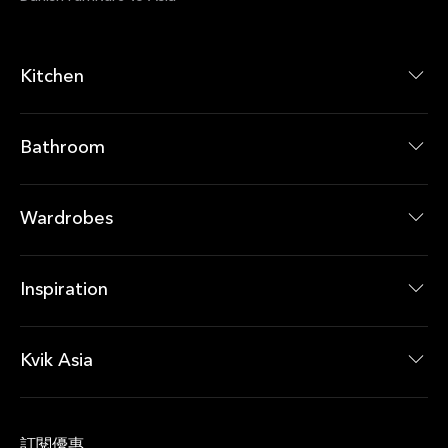
Kitchen
廚房系列
廚房產品
Bathroom
浴室系列
浴室產品
Wardrobes
衣櫃系列
衣櫃產品
Inspiration
最新消息
即時優惠
Kvik Asia
About Kvik Asia
XXL
訂閱優惠