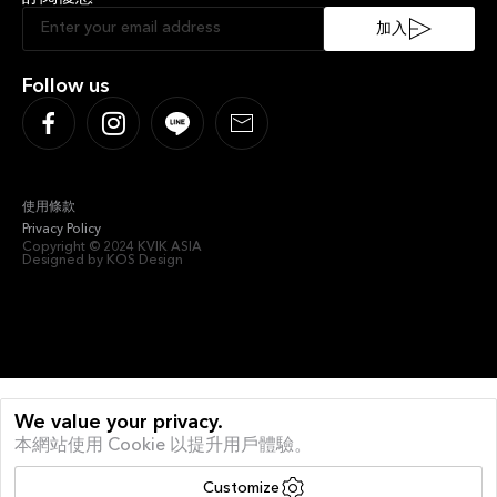
Sustainable Kitchen
Sociable Kitchen
加入
Follow us
使用條款
Privacy Policy
Copyright © 2024 KVIK ASIA
Designed by KOS Design
We value your privacy.
本網站使用 Cookie 以提升用戶體驗。
Customize