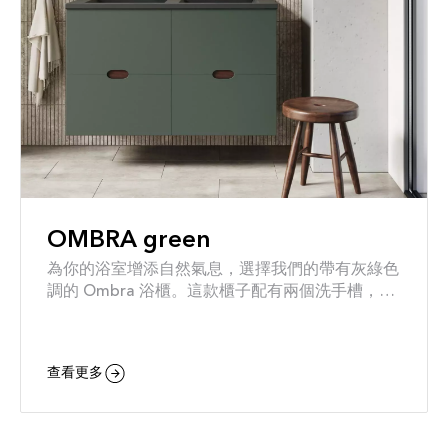
OMBRA green
為你的浴室增添自然氣息，選擇我們的帶有灰綠色
調的 Ombra 浴櫃。這款櫃子配有兩個洗手槽，讓
你在刷牙時不必為空間而爭奪。搭配柔和圓潤的把
手，Ombra 為你帶來寧靜的氛圍。
查看更多