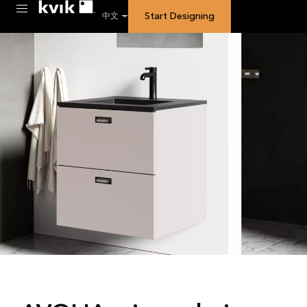
Start Designing
中文