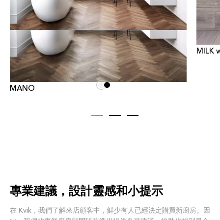
MILK 
MANO
專業建議，設計靈感和小提示
在 Kvik，我們了解來店顧客中，鮮少有人已經決定購買新廚房。因