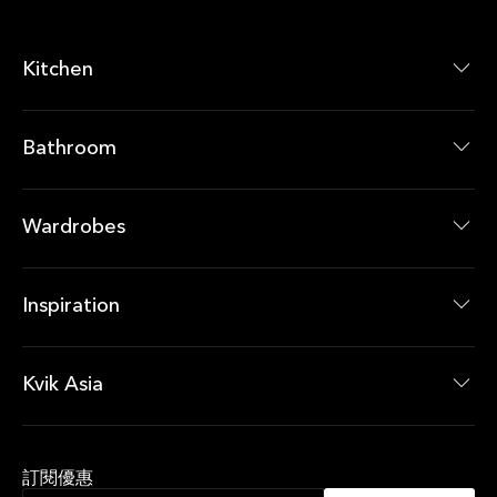
Kitchen
廚房系列
廚房產品
Bathroom
浴室系列
浴室產品
Wardrobes
衣櫃系列
衣櫃產品
Inspiration
最新消息
即時優惠
Kvik Asia
About Kvik Asia
XXL
訂閱優惠
Sustainable Kitchen