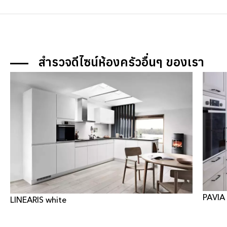
สำรวจดีไซน์
ห้องครัว
อื่นๆ ของเรา
PAVIA
LINEARIS white