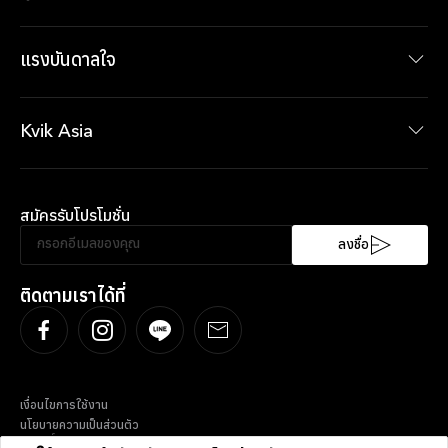
ผลิตภัณฑ์ภายในห้องน้ำ
ผลิตภัณฑ์ภายในตู้เสื้อผ้า
แรงบันดาลใจ
ข่าวสาร
ข้อเสนอปัจจุบัน
Kvik Asia
เกี่ยวกับ Kvik Asia
XXL
สมัครรับโปรโมชั่น
ความยั่งยืน
SociableKitchen®
ลงชื่อ
ติดตามเราได้ที่
เงื่อนไขการใช้งาน
นโยบายความเป็นส่วนตัว
ลิขสิทธิ์ © 2024 KVIK ASIA