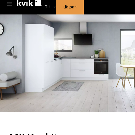
นัดเวลา
TH